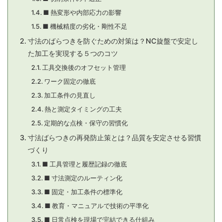
■ 熱変形や内部応力の影響
■ 機械精度の劣化・剛性不足
寸法のばらつきを防ぐための対策は？NC旋盤で安定し
た加工を実現する５つのコツ
工具交換後のオフセット管理
ワーク固定の徹底
加工条件の見直し
熱と測定タイミングの工夫
定期的な点検・保守の習慣化
寸法ばらつきの再発防止策とは？品質を安定させる習慣
づくり
■ 工具管理と履歴記録の徹底
■ 寸法測定のルーティン化
■ 固定・加工条件の標準化
■ 教育・マニュアルで技術の平準化
■ 日常点検を現場で完結できる仕組み