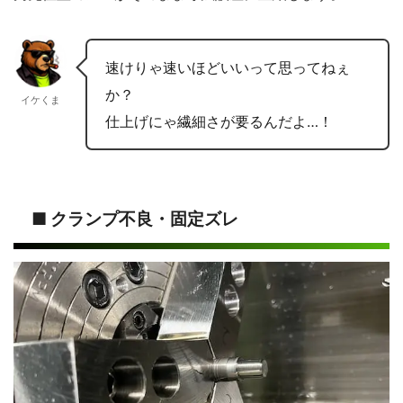
速けりゃ速いほどいいって思ってねぇ
か？
イケくま
仕上げにゃ繊細さが要るんだよ…！
■ クランプ不良・固定ズレ