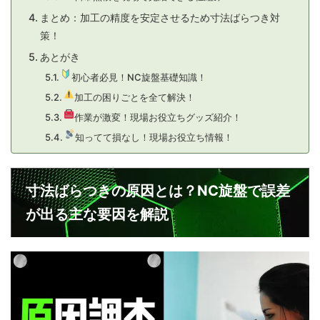
まとめ：加工の精度を安定させるため寸法ばらつき対
策！
あとがき
初心者必見！NC旋盤基礎知識！
加工の困りごとを全て解決！
作業が激変！現場お役立ちグッズ紹介！
知ってて損なし！現場お役立ち情報！
寸法ばらつきの原因とは？NC旋盤で誤差
が出る主な要因を解説