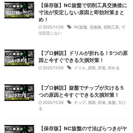
【保存版】NC旋盤で切削工具交換後に
寸法が安定しない原因と即効対策まと
め！
2025/11/29
NC旋盤
,
交換後
,
切削工具
,
寸
法安定しない
【プロ解説】ドリルが折れる！5つの原
因と今すぐできる欠損対策！
2025/11/29
ドリル
,
原因
,
対策
,
折れる
【プロ解説】旋盤でチップが欠ける５
つの原因と今すぐできる欠損対策！
2025/11/29
チップ
,
原因
,
対策
,
旋盤
,
欠け
る
【保存版】NC旋盤の寸法ばらつきがヤ