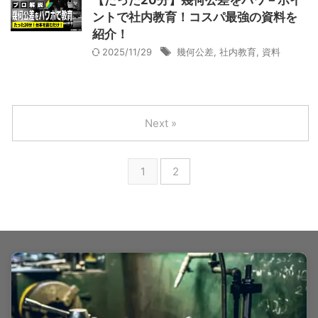
ントで社内教育！コスパ最強の資料を
紹介！
2025/11/29
幾何公差
,
社内教育
,
資料
Next »
1
2