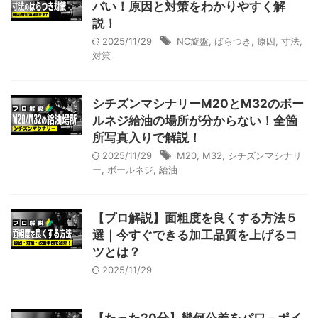
バい！原因と対策をわかりやすく解
説！
2025/11/29
NC旋盤
,
ばらつき
,
原因
,
寸法
,
対策
シチズンマシナリーM20とM32のボー
ルネジ給油の場所が分からない！全箇
所写真入りで解説！
2025/11/29
M20
,
M32
,
シチズンマシナリ
ー
,
ボールネジ
,
給油
【プロ解説】面粗度を良くする方法５
選｜今すぐできる加工品質を上げるコ
ツとは？
2025/11/29
【たった20分】幾何公差をパワ－ポイ