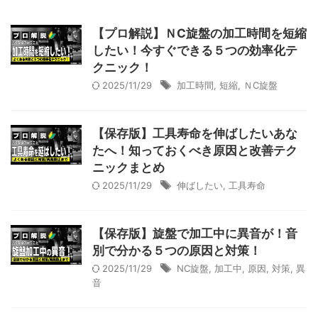
【プロ解説】ＮC旋盤の加工時間を短縮
したい！今すぐできる５つの効率化テ
クニック！
2025/11/29
加工時間
,
短縮
,
ＮC旋盤
【保存版】工具寿命を伸ばしたいあな
たへ！知っておくべき原因と改善テク
ニックまとめ
2025/11/29
伸ばしたい
,
工具寿命
【保存版】旋盤で加工中に異音が！音
別で分かる５つの原因と対策！
2025/11/29
NC旋盤
,
加工中
,
原因
,
対策
,
異
音