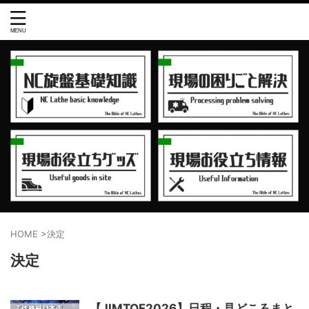
HOME
>
決定
決定
【JIMTOF2026】日程・見どころまと