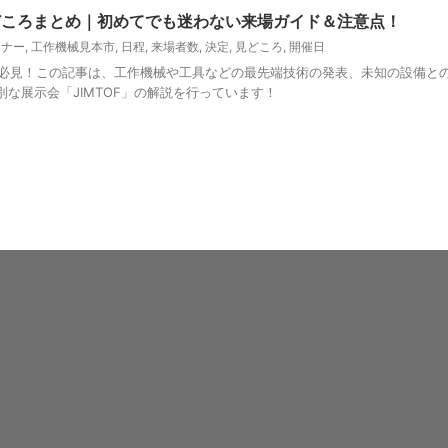
・見どころまとめ｜初めてでも迷わない来場ガイド＆注意点！
ミナー
,
工作機械見本市
,
日程
,
来場者数
,
決定
,
見どころ
,
開催日
なる方必見！この記事は、工作機械や工具などの最先端技術の発表、未知の設備と
な展示会「JIMTOF」の解説を行っています！