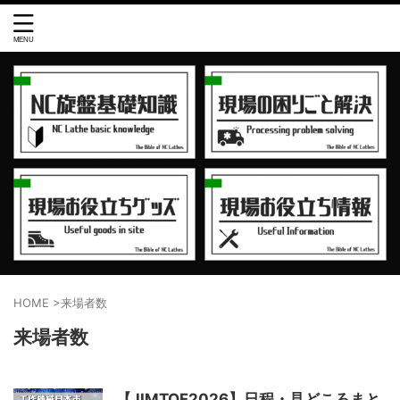
HOME
>
来場者数
来場者数
【JIMTOF2026】日程・見どころまと