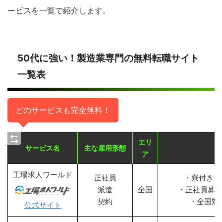
ービスを一覧で紹介します。
50代に強い！製造業専門の無料転職サイト
一覧表
どのサービスも完全無料！
エリ
サービス名
主な雇用形態
ア
工場求人ワールド
正社員
・寮付き・
派遣
全国
・正社員募
契約
・全国対
公式サイト