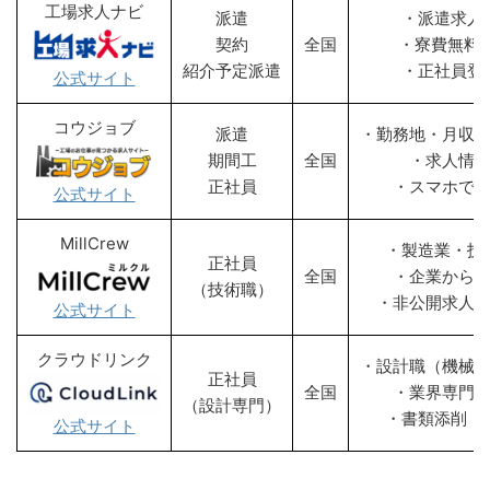
工場求人ナビ
派遣
・派遣求人
契約
全国
・寮費無料
紹介予定派遣
・正社員登
公式サイト
コウジョブ
派遣
・勤務地・月収
期間工
全国
・求人情
正社員
・スマホで
公式サイト
MillCrew
・製造業・技
正社員
全国
・企業から
（技術職）
・非公開求人
公式サイト
クラウドリンク
・設計職（機械
正社員
全国
・業界専門
（設計専門）
・書類添削・
公式サイト