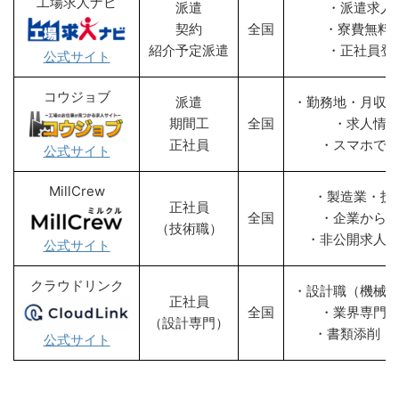
工場求人ナビ
派遣
・派遣求人
契約
全国
・寮費無料
紹介予定派遣
・正社員登
公式サイト
コウジョブ
派遣
・勤務地・月収
期間工
全国
・求人情
正社員
・スマホで
公式サイト
MillCrew
・製造業・技
正社員
全国
・企業から
（技術職）
・非公開求人
公式サイト
クラウドリンク
・設計職（機械
正社員
全国
・業界専門
（設計専門）
・書類添削・
公式サイト