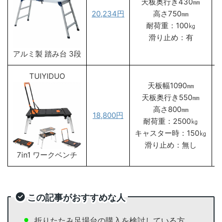
天板奥行き430㎜
20,234円
高さ750㎜
耐荷重：100㎏
滑り止め：有
アルミ製 踏み台 3段
TUIYIDUO
天板幅1090㎜
天板奥行き550㎜
高さ800㎜
18,800円
耐荷重：2500㎏
キャスター時：150㎏
滑り止め：無し
7in1 ワークベンチ
この記事がおすすめな人
折りたたみ足場台の購入を検討している方