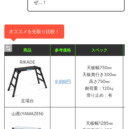
ぜ…！
オススメを先取り比較！
商品
参考価格
スペック
RIKADE
天板幅750㎜
天板奥行き300㎜
9,999円
高さ750㎜
耐荷重：120㎏
滑り止め：有
足場台
山善(YAMAZEN)
天板幅1285㎜