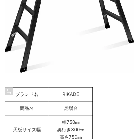
ブランド名
RIKADE
商品名
足場台
幅750㎜
天板サイズ幅
奥行き300㎜
高さ750㎜