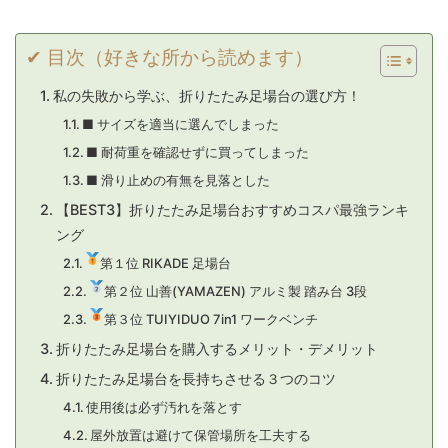
✔ 目次（好きな所から読めます）
私の失敗から学ぶ、折りたたみ足場台の選び方！
■ サイズを適当に選んでしまった
■ 耐荷重を確認せずに買ってしまった
■ 滑り止めの有無を見落とした
【BEST3】折りたたみ足場台おすすめコスパ最強ランキ
ング
第１位 RIKADE 足場台
第２位 山善(YAMAZEN) アルミ製 踏み台 3段
第３位 TUIYIDUO 7in1 ワークベンチ
折りたたみ足場台を購入するメリット・デメリット
折りたたみ足場台を長持ちさせる３つのコツ
使用後は必ず汚れを落とす
屋外放置は避けて保管場所を工夫する