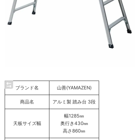
ブランド名
山善(YAMAZEN)
商品名
アルミ製 踏み台 3段
幅1285㎜
天板サイズ幅
奥行き430㎜
高さ860㎜