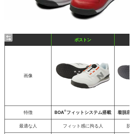
ボストン
画像
®
特徴
BOA
フィットシステム搭載
着脱容
最適な人
フィット感に拘る人
脱