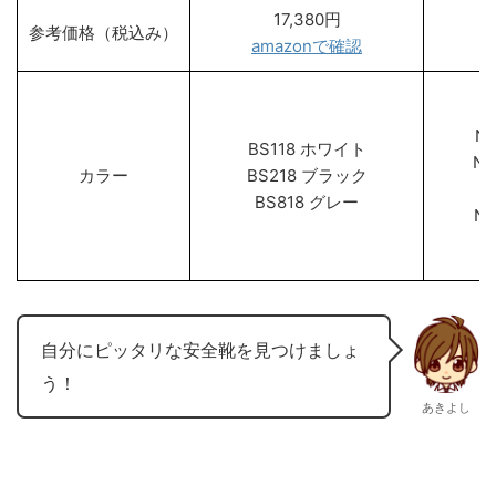
17,380円
参考価格（税込み）
amazonで確認
a
N
BS118 ホワイト
N
カラー
BS218 ブラック
N
BS818 グレー
N
自分にピッタリな安全靴を見つけましょ
う！
あきよし