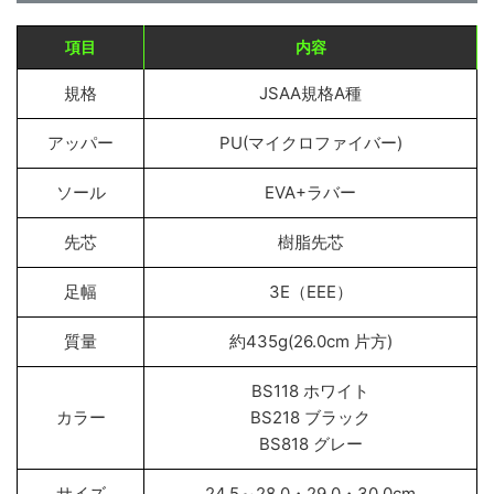
項目
内容
規格
JSAA規格A種
アッパー
PU(マイクロファイバー)
ソール
EVA+ラバー
先芯
樹脂先芯
足幅
3E（EEE）
質量
約435g(26.0cm 片方)
BS118 ホワイト
カラー
BS218 ブラック
BS818 グレー
サイズ
24.5～28.0・29.0・30.0cm