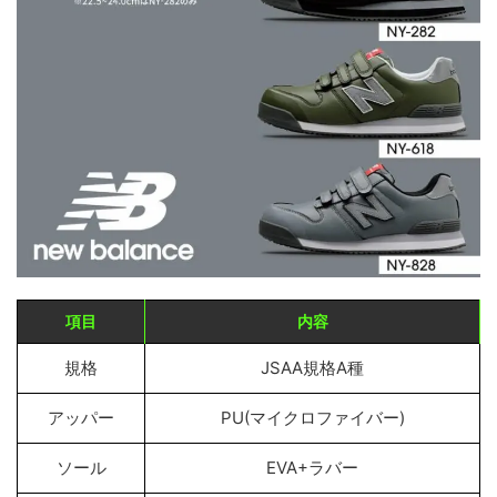
項目
内容
規格
JSAA規格A種
アッパー
PU(マイクロファイバー)
ソール
EVA+ラバー