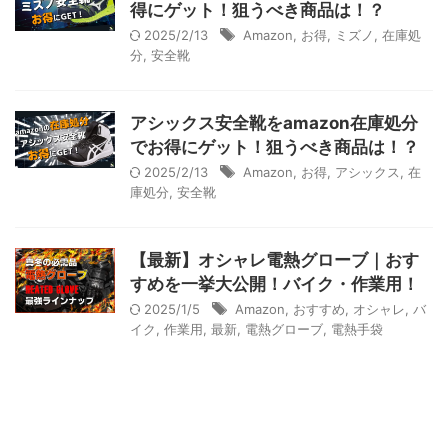
得にゲット！狙うべき商品は！？
2025/2/13
Amazon
,
お得
,
ミズノ
,
在庫処
分
,
安全靴
アシックス安全靴をamazon在庫処分
でお得にゲット！狙うべき商品は！？
2025/2/13
Amazon
,
お得
,
アシックス
,
在
庫処分
,
安全靴
【最新】オシャレ電熱グローブ｜おす
すめを一挙大公開！バイク・作業用！
2025/1/5
Amazon
,
おすすめ
,
オシャレ
,
バ
イク
,
作業用
,
最新
,
電熱グローブ
,
電熱手袋