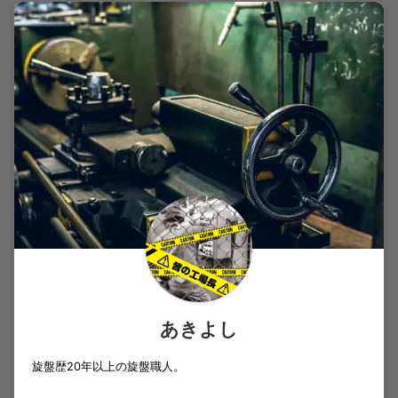
あきよし
旋盤歴20年以上の旋盤職人。