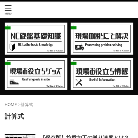
HOME
>
計算式
計算式
【保存版】旋盤加工の送り速度とは？