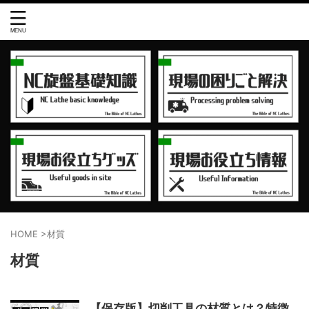
HOME
>
材質
材質
【保存版】切削工具の材質とは？特徴