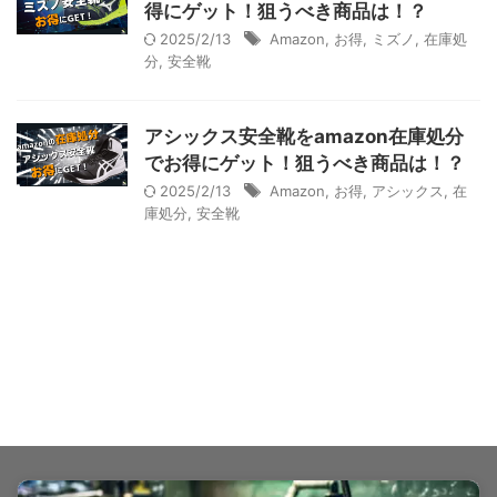
得にゲット！狙うべき商品は！？
2025/2/13
Amazon
,
お得
,
ミズノ
,
在庫処
分
,
安全靴
アシックス安全靴をamazon在庫処分
でお得にゲット！狙うべき商品は！？
2025/2/13
Amazon
,
お得
,
アシックス
,
在
庫処分
,
安全靴