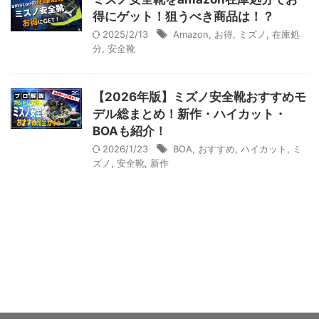
得にゲット！狙うべき商品は！？
2025/2/13
Amazon
,
お得
,
ミズノ
,
在庫処
分
,
安全靴
【2026年版】ミズノ安全靴おすすめモ
デル総まとめ！新作・ハイカット・
BOAも紹介！
2026/1/23
BOA
,
おすすめ
,
ハイカット
,
ミ
ズノ
,
安全靴
,
新作