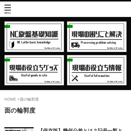
HOME
>
面の輪郭度
面の輪郭度
【保存版】幾何公差とは？記号一覧と