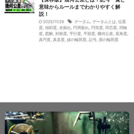
意味からルールまでわかりやすく解
説！
2025/11/29
データム
,
データムとは
,
位置
度
,
傾斜度
,
全振れ
,
円周振れ
,
円筒度
,
同芯度
,
同軸
度
,
図解
,
対称度
,
平行度
,
平面度
,
幾何公差
,
直角度
,
真円度
,
真直度
,
線の輪郭度
,
記号
,
面の輪郭度