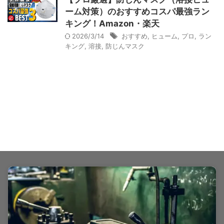
ーム対策）のおすすめコスパ最強ラン
キング！Amazon・楽天
2026/3/14
おすすめ
,
ヒューム
,
プロ
,
ラン
キング
,
溶接
,
防じんマスク