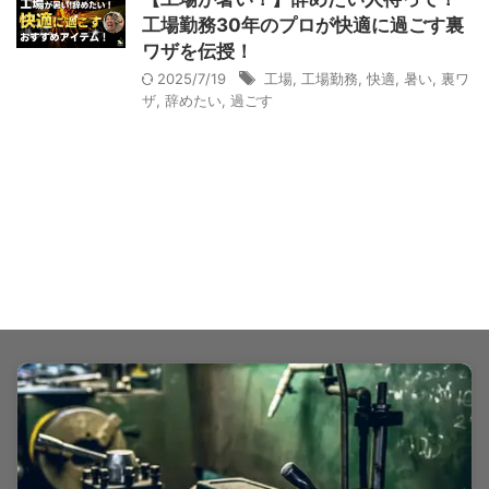
工場勤務30年のプロが快適に過ごす裏
ワザを伝授！
2025/7/19
工場
,
工場勤務
,
快適
,
暑い
,
裏ワ
ザ
,
辞めたい
,
過ごす