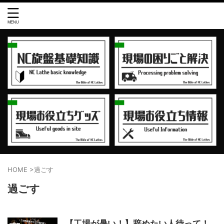
HOME
>
過ごす
過ごす
【工場が暑い！】辞めたい人待って！