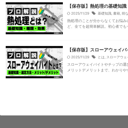
【保存版】熱処理の基礎知識
2025/11/29
基礎知識
,
書籍
,
焼
熱処理のことが分からなくてお悩み
ど、全てを超簡単解説。初心者でも
【保存版】スローアウェイバ
2025/11/29
とは
,
スローアウェ
スローアウェイバイトやチップの選
メリットデメリットまで、わかりや