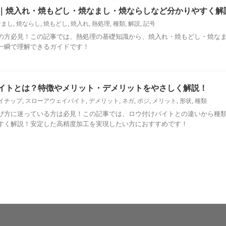
｜焼入れ・焼もどし・焼なまし・焼ならしなど分かりやすく解
なまし
,
焼ならし
,
焼もどし
,
焼入れ
,
熱処理
,
種類
,
解説
,
記号
の方必見！この記事では、熱処理の基礎知識から、焼入れ・焼もどし・焼な
一瞬で理解できるガイドです！
イトとは？特徴やメリット・デメリットをやさしく解説！
イチップ
,
スローアウェイバイト
,
デメリット
,
ネガ
,
ポジ
,
メリット
,
形状
,
種類
び方に迷っている方は必見！この記事では、ロウ付けバイトとの違いから種
すく解説！安定した高精度加工を実現したい方におすすめです！