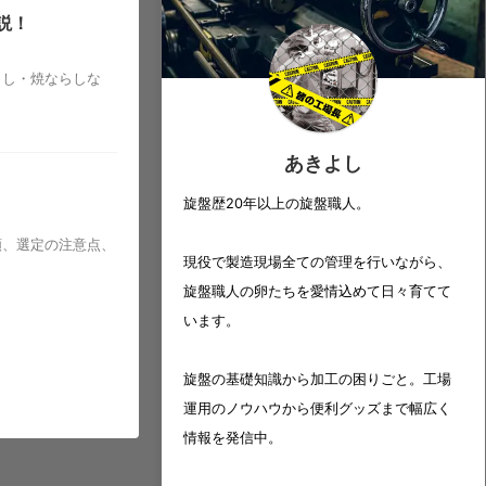
説！
まし・焼ならしな
あきよし
旋盤歴20年以上の旋盤職人。
類、選定の注意点、
現役で製造現場全ての管理を行いながら、
旋盤職人の卵たちを愛情込めて日々育てて
います。
旋盤の基礎知識から加工の困りごと。工場
運用のノウハウから便利グッズまで幅広く
情報を発信中。