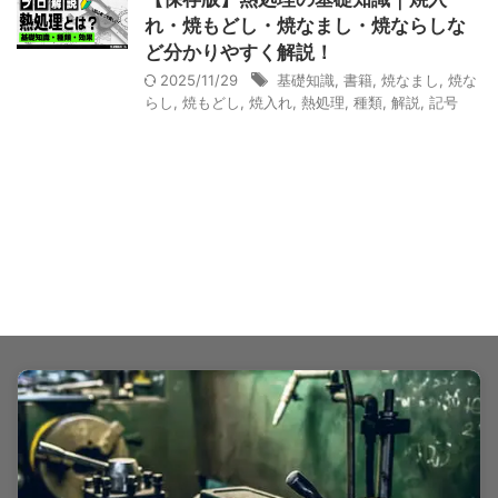
れ・焼もどし・焼なまし・焼ならしな
ど分かりやすく解説！
2025/11/29
基礎知識
,
書籍
,
焼なまし
,
焼な
らし
,
焼もどし
,
焼入れ
,
熱処理
,
種類
,
解説
,
記号