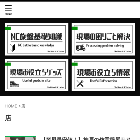
HOME
>
店
店
【業界最安値！】神戸の作業服屋サヌ