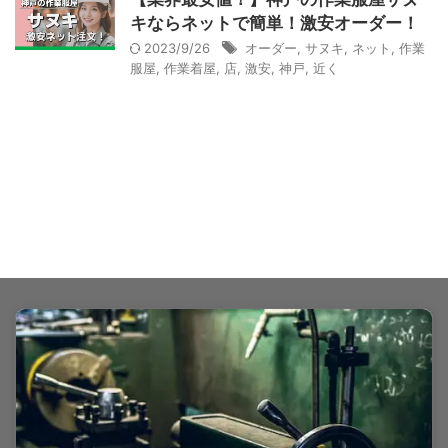
キならネットで簡単！激安オーダー！
2023/9/26
オーダー
,
サヌキ
,
ネット
,
作業
服屋
,
作業着屋
,
店
,
激安
,
神戸
,
近く