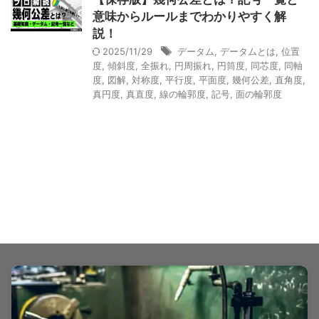
意味からルールまでわかりやすく解
説！
2025/11/29
データム
,
データムとは
,
位置
度
,
傾斜度
,
全振れ
,
円周振れ
,
円筒度
,
同芯度
,
同軸
度
,
図解
,
対称度
,
平行度
,
平面度
,
幾何公差
,
直角度
,
真円度
,
真直度
,
線の輪郭度
,
記号
,
面の輪郭度