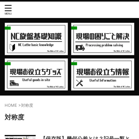
HOME
>
対称度
対称度
【保存版】幾何公差とは？記号一覧と