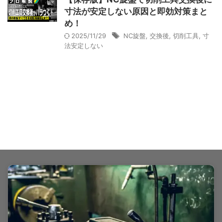
寸法が安定しない原因と即効対策まと
め！
2025/11/29
NC旋盤
,
交換後
,
切削工具
,
寸
法安定しない