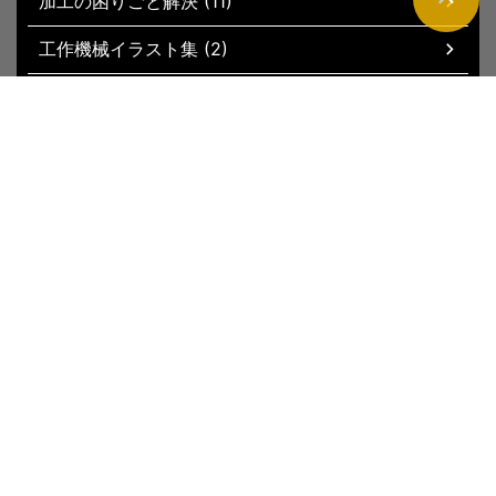
加工の困りごと解決 (11)
工作機械イラスト集 (2)
現場お役立ちグッズ (51)
トップページ
新着記事
サイトマップ
運営者情報
お問い合わ
せ
プライバシーポリシー