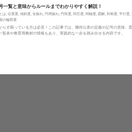
号一覧と意味からルールまでわかりやすく解説！
とは
,
位置度
,
傾斜度
,
全振れ
,
円周振れ
,
円筒度
,
同芯度
,
同軸度
,
図解
,
対称度
,
平行度
,
面の輪郭度
からず困っている方は必見！この記事では、幾何公差の定義や記号の意味、図面
一覧表や教育用教材の情報もあり、実践的な一歩を踏み出せる内容です。