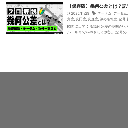
【保存版】幾何公差とは？記
2025/11/29
データム
,
データム
角度
,
真円度
,
真直度
,
線の輪郭度
,
記号
,
図面に出てくる幾何公差の意味がわ
ルールまでをやさしく解説。記号の