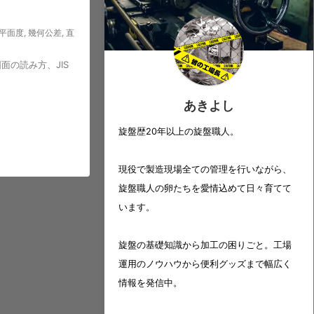
平面度
,
幾何公差
,
直
の読み方、JIS
あきよし
旋盤歴20年以上の旋盤職人。
現役で製造現場全ての管理を行いながら、
旋盤職人の卵たちを愛情込めて日々育てて
います。
旋盤の基礎知識から加工の困りごと。工場
運用のノウハウから便利グッズまで幅広く
情報を発信中。