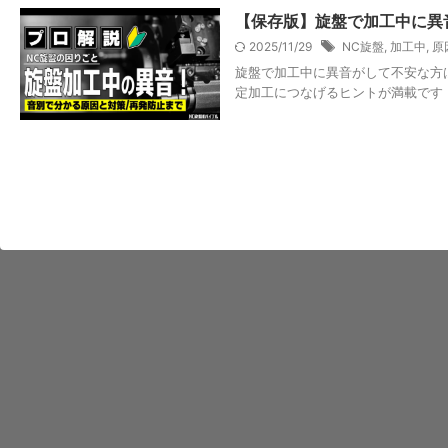
【保存版】旋盤で加工中に異
2025/11/29
NC旋盤
,
加工中
,
原
旋盤で加工中に異音がして不安な方
定加工につなげるヒントが満載です