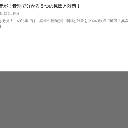
音が！音別で分かる５つの原因と対策！
因
,
対策
,
異音
は必見！この記事では、異音の種類別に原因と対策をプロの視点で解説！異
！