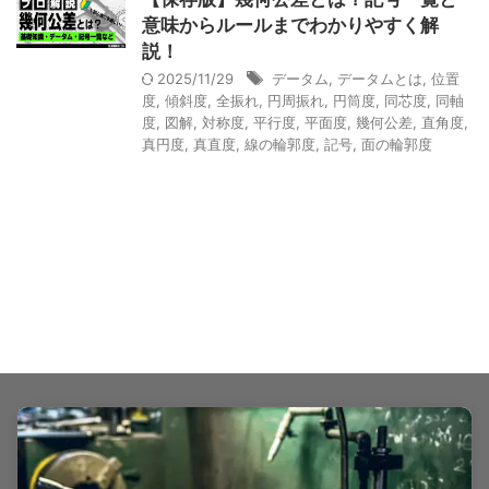
意味からルールまでわかりやすく解
説！
2025/11/29
データム
,
データムとは
,
位置
度
,
傾斜度
,
全振れ
,
円周振れ
,
円筒度
,
同芯度
,
同軸
度
,
図解
,
対称度
,
平行度
,
平面度
,
幾何公差
,
直角度
,
真円度
,
真直度
,
線の輪郭度
,
記号
,
面の輪郭度