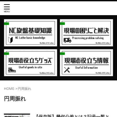
HOME
>
円周振れ
円周振れ
【保存版】幾何公差とは？記号一覧と