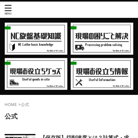
HOME
>
公式
公式
【保存版】切削速度とは？計算式・求