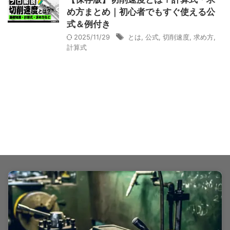
め方まとめ｜初心者でもすぐ使える公
式＆例付き
2025/11/29
とは
,
公式
,
切削速度
,
求め方
,
計算式