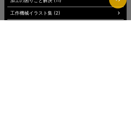
加工の困りごと解決 (11)
工作機械イラスト集 (2)
現場お役立ちグッズ (51)
トップページ
新着記事
サイトマップ
運営者情報
お問い合わ
せ
プライバシーポリシー