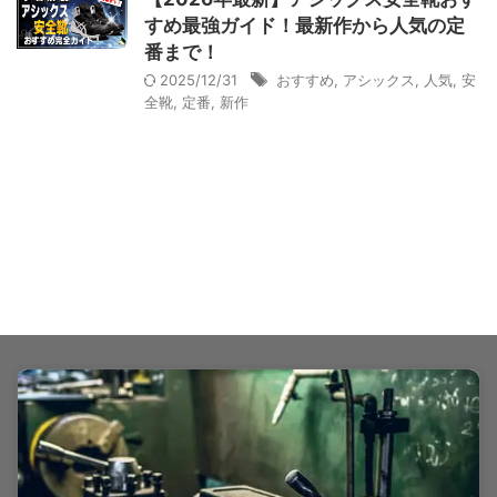
すめ最強ガイド！最新作から人気の定
番まで！
2025/12/31
おすすめ
,
アシックス
,
人気
,
安
全靴
,
定番
,
新作