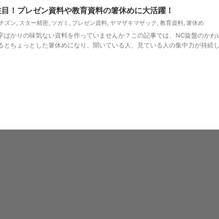
注目！プレゼン資料や教育資料の箸休めに大活躍！
チズン
,
スター精密
,
ツガミ
,
プレゼン資料
,
ヤマザキマザック
,
教育資料
,
箸休め
字ばかりの味気ない資料を作っていませんか？この記事では、NC旋盤のかわ
るとちょっとした箸休めになり、聞いている人、見ている人の集中力が持続