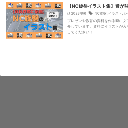
【NC旋盤イラスト集】皆が
2023/9/6
NC旋盤
,
イラスト
,
シ
プレゼンや教育の資料を作る時に文
介しています。資料にイラストが入
してください！