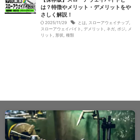
は？特徴やメリット・デメリットをや
さしく解説！
2025/11/29
とは
,
スローアウェイチップ
,
スローアウェイバイト
,
デメリット
,
ネガ
,
ポジ
,
メ
リット
,
形状
,
種類