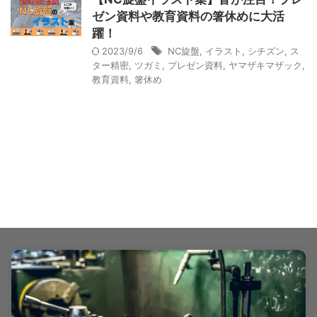
ゼン資料や教育資料の箸休めに大活
躍！
2023/9/6
NC旋盤
,
イラスト
,
シチズン
,
ス
ター精密
,
ツガミ
,
プレゼン資料
,
ヤマザキマザック
,
教育資料
,
箸休め