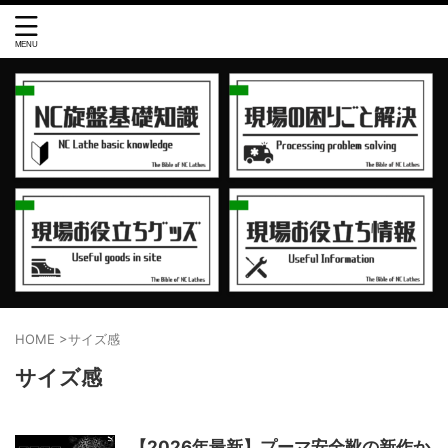
HOME
>
サイズ感
サイズ感
【2026年最新】プーマ安全靴の新作か