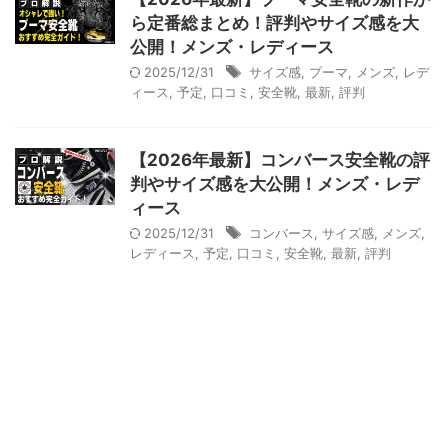
ら定番総まとめ！評判やサイズ感を大
公開！メンズ・レディース
2025/12/31
サイズ感
,
プーマ
,
メンズ
,
レデ
ィース
,
予定
,
口コミ
,
安全靴
,
最新
,
評判
【2026年最新】コンバース安全靴の評
判やサイズ感を大公開！メンズ・レデ
ィース
2025/12/31
コンバース
,
サイズ感
,
メンズ
,
レディース
,
予定
,
口コミ
,
安全靴
,
最新
,
評判