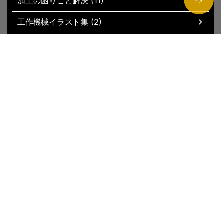
加工の困りごと解決 (11)
工作機械イラスト集 (2)
現場お役立ちグッズ (51)
トップページ
新着記事
サイトマップ
運営者情報
お問い合わ
せ
プライバシーポリシー