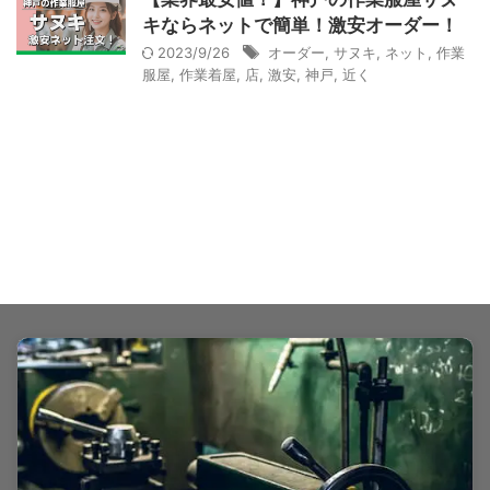
キならネットで簡単！激安オーダー！
2023/9/26
オーダー
,
サヌキ
,
ネット
,
作業
服屋
,
作業着屋
,
店
,
激安
,
神戸
,
近く