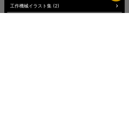
工作機械イラスト集 (2)
現場お役立ちグッズ (51)
トップページ
新着記事
サイトマップ
運営者情報
お問い合わ
せ
プライバシーポリシー
© 2026 NC旋盤のバイブル