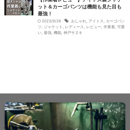
ット＆カーゴパンツは機能も見た目も
最強！
2023/9/26
おしゃれ
,
アイトス
,
カーゴパン
ツ
,
ジャケット
,
レディース
,
レビュー
,
作業着
,
可愛
い
,
最強
,
機能
,
神戸サヌキ