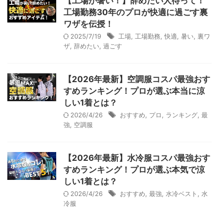
【工場が暑い！】辞めたい人待って！
工場勤務30年のプロが快適に過ごす裏
ワザを伝授！
2025/7/19
工場
,
工場勤務
,
快適
,
暑い
,
裏ワ
ザ
,
辞めたい
,
過ごす
【2026年最新】空調服コスパ最強おす
すめランキング！プロが選ぶ本当に涼
しい1着とは？
2026/4/26
おすすめ
,
プロ
,
ランキング
,
最
強
,
空調服
【2026年最新】水冷服コスパ最強おす
すめランキング！プロが選ぶ本気で涼
しい1着とは？
2026/4/26
おすすめ
,
最強
,
水冷ベスト
,
水
冷服