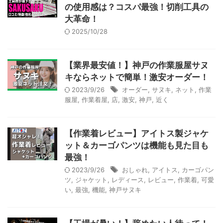
の使用感は？コスパ最強！切削工具の
大革命！
2025/10/28
【業界最安値！】神戸の作業服屋サヌ
キならネットで簡単！激安オーダー！
2023/9/26
オーダー
,
サヌキ
,
ネット
,
作業
服屋
,
作業着屋
,
店
,
激安
,
神戸
,
近く
【作業着レビュー】アイトス製ジャケ
ット＆カーゴパンツは機能も見た目も
最強！
2023/9/26
おしゃれ
,
アイトス
,
カーゴパン
ツ
,
ジャケット
,
レディース
,
レビュー
,
作業着
,
可愛
い
,
最強
,
機能
,
神戸サヌキ