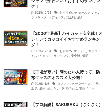
シャレでかわいい！おすすめランキン
グ！
2025/12/31
おすすめ
,
かわいい
,
オシャレ
,
ランキング
,
レディース
,
安全靴
,
最新
【2026年最新】ハイカット安全靴！オ
シャレでカッコイイおすすめランキン
グ！
2025/12/31
おすすめ
,
オシャレ
,
カッコイ
イ
,
ハイカット
,
ランキング
,
安全靴
,
最新
【工場が寒い】辞めたい人待って！防
寒グッズのオススメ大公開！
2025/11/6
オススメ
,
ヒーターベスト
,
寒い
,
工場
,
最強
,
辞めたい
,
防寒グッズ
,
電熱ベスト
【プロ解説】SAKUSAKU（さくさく）