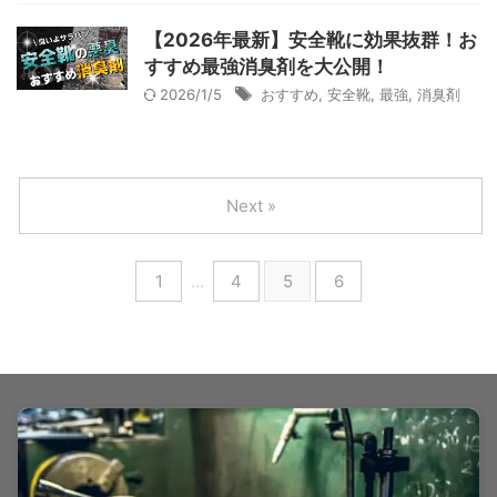
【2026年最新】安全靴に効果抜群！お
すすめ最強消臭剤を大公開！
2026/1/5
おすすめ
,
安全靴
,
最強
,
消臭剤
Next »
1
…
4
5
6